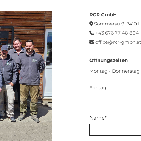
RCR GmbH
Sommerau 9, 7410 Lo

+43 676 77 48 804

office@rcr-gmbh.a

Öffnungszeiten
Montag - Donnerstag
Freitag
Name*