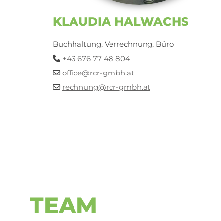
KLAUDIA
HALWACHS
Buchhaltung, Verrechnung, Büro
+43 676 77 48 804

office@rcr-gmbh.at

rechnung@rcr-gmbh.at

TEAM