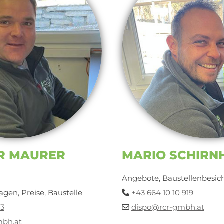
ER MAURER
MARIO SCHIRN
Angebote, Baustellenbesich
agen, Preise, Baustelle
+43 664 10 10 919

03
dispo@rcr-gmbh.at

mbh.at