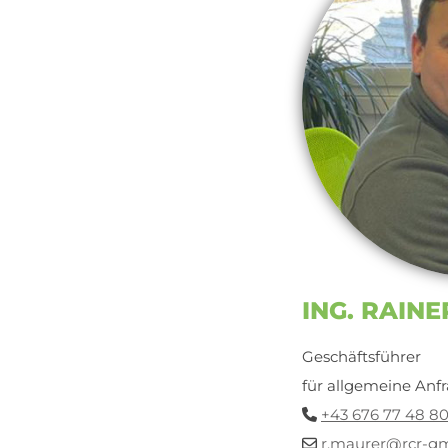
ING. RAIN
Geschäftsführer
für allgemeine Anfr
+43 676 77 48 8

r.maurer@rcr-g
