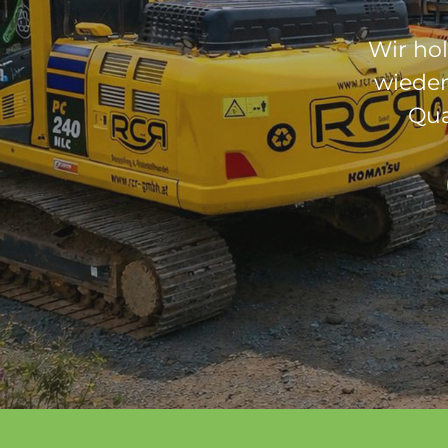
Wir hol
wieder
Qua