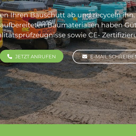
en Ihren Bauschutt ab und recyceln ihn
aufbereiteten Baumaterialien haben Gü
litätsprüfzeugnisse sowie CE- Zertifizier
JETZT ANRUFEN
E-MAIL SCHREIBE