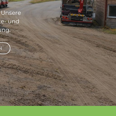
. Unsere
te- und
ung.
N